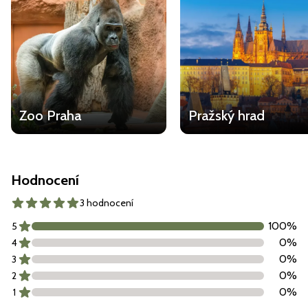
Zoo Praha
Pražský hrad
Hodnocení
3 hodnocení
100
%
5
0
%
4
0
%
3
0
%
2
0
%
1