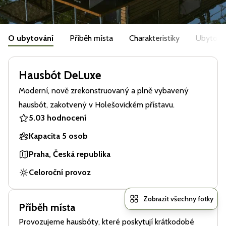
O ubytování
Příběh místa
Charakteristiky
Ubytová
Hausbót DeLuxe
Moderní, nově zrekonstruovaný a plně vybavený
hausbót, zakotvený v Holešovickém přístavu.
5.0
3 hodnocení
Kapacita 5 osob
Praha, Česká republika
Celoroční provoz
Zobrazit všechny fotky
Příběh místa
Provozujeme hausbóty, které poskytují krátkodobé