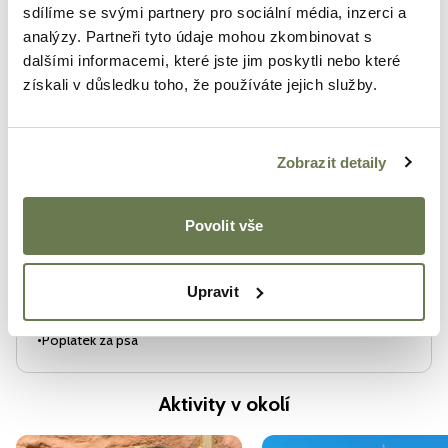
sdílíme se svými partnery pro sociální média, inzerci a
Lednice
analýzy. Partneři tyto údaje mohou zkombinovat s
Sprcha s teplou vodou
dalšími informacemi, které jste jim poskytli nebo které
Mikrovlnná trouba
získali v důsledku toho, že používáte jejich služby.
Terasa
Rychlovarná konvice
Zobrazit detaily
Televize
Wi-Fi
Povolit vše
Doplňkové služby
Upravit
•
Sauna/Vířivka
•
Poplatek za psa
Aktivity v okolí