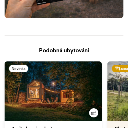
Podobná ubytování
Novinka
Luxu