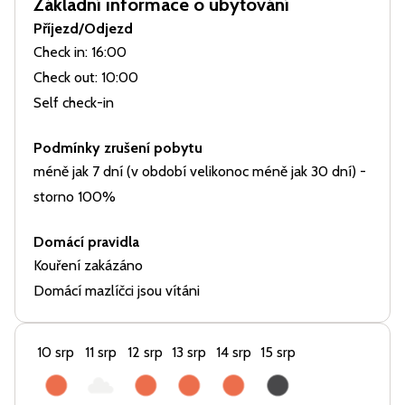
Základní informace o ubytování
Příjezd/Odjezd
Check in: 16:00
Check out: 10:00
Self check-in
Podmínky zrušení pobytu
méně jak 7 dní (v období velikonoc méně jak 30 dní) -
storno 100%
Domácí pravidla
Kouření zakázáno
Domácí mazlíčci jsou vítáni
10 srp
11 srp
12 srp
13 srp
14 srp
15 srp