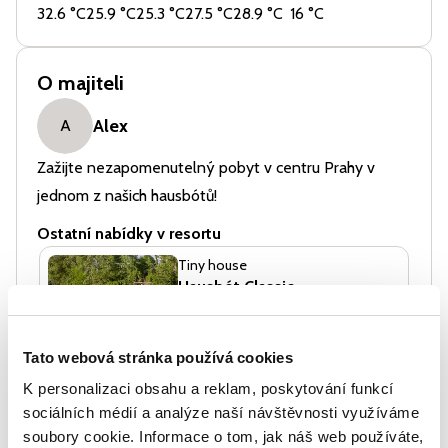
32.6
°C
25.9
°C
25.3
°C
27.5
°C
28.9
°C
16
°C
O majiteli
Alex
A
Zažijte nezapomenutelný pobyt v centru Prahy v
jednom z našich hausbótů!
Ostatní nabídky v resortu
Tiny house
Hausbót Classic
Kapacita 6 osob
Tato webová stránka používá cookies
K personalizaci obsahu a reklam, poskytování funkcí
Vybavení
sociálních médií a analýze naší návštěvnosti využíváme
Sauna
soubory cookie. Informace o tom, jak náš web používáte,