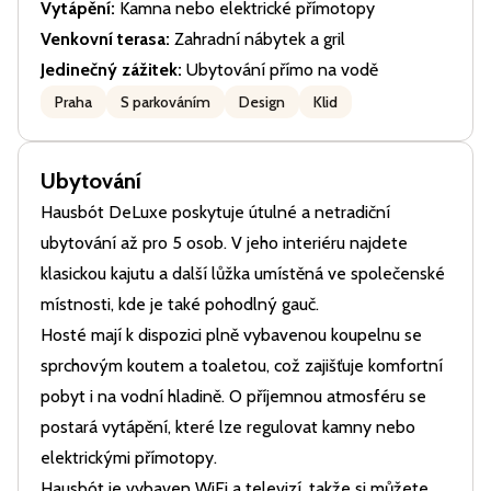
Vytápění:
Kamna nebo elektrické přímotopy
Venkovní terasa:
Zahradní nábytek a gril
Jedinečný zážitek:
Ubytování přímo na vodě
Praha
S parkováním
Design
Klid
Ubytování
Hausbót DeLuxe poskytuje útulné a netradiční
ubytování až pro 5 osob. V jeho interiéru najdete
klasickou kajutu a další lůžka umístěná ve společenské
místnosti, kde je také pohodlný gauč.
Hosté mají k dispozici plně vybavenou koupelnu se
sprchovým koutem a toaletou, což zajišťuje komfortní
pobyt i na vodní hladině. O příjemnou atmosféru se
postará vytápění, které lze regulovat kamny nebo
elektrickými přímotopy.
Hausbót je vybaven WiFi a televizí, takže si můžete