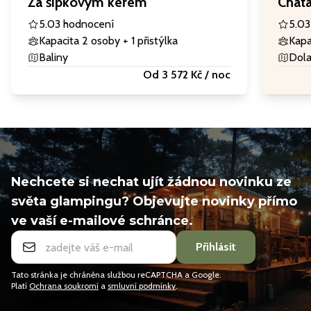
Za šípkovým keřem
Chata
5.0
3 hodnocení
5.0
3
Kapacita 2 osoby
+ 1 přistýlka
Kapa
Baliny
Dol
Od 3 572 Kč / noc
Nechcete si nechat ujít žádnou novinku ze
světa glampingu? Objevujte novinky přímo
ve vaší e-mailové schránce.
Přihlásit
Tato stránka je chráněna službou reCAPTCHA a Google.
Platí
Ochrana soukromí
a
smluvní podmínky
.