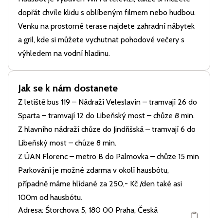
dopřát chvíle klidu s oblíbeným filmem nebo hudbou.
Venku na prostorné terase najdete zahradní nábytek
a gril, kde si můžete vychutnat pohodové večery s
výhledem na vodní hladinu.
Jak se k nám dostanete
Z letiště bus 119 – Nádraží Veleslavín – tramvají 26 do
Sparta – tramvají 12 do Libeňský most – chůze 8 min.
Z hlavního nádraží chůze do Jindřišská – tramvají 6 do
Libeňský most – chůze 8 min.
Z ÚAN Florenc – metro B do Palmovka – chůze 15 min
Parkování je možné zdarma v okolí hausbótu,
případně máme hlídané za 250,- Kč /den také asi
100m od hausbótu.
Adresa: Štorchova 5, 180 00 Praha, Česká