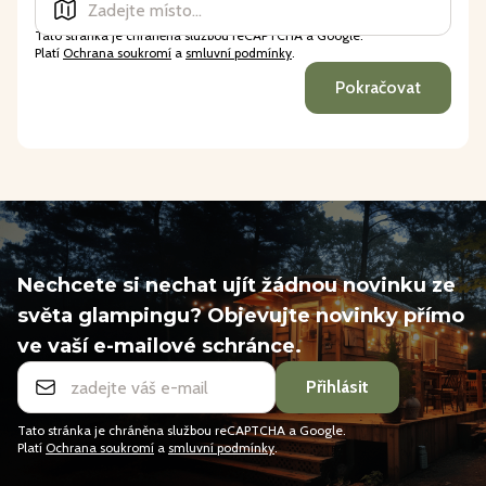
Tato stránka je chráněna službou reCAPTCHA a Google.
Platí
Ochrana soukromí
a
smluvní podmínky
.
Pokračovat
Nechcete si nechat ujít žádnou novinku ze
světa glampingu? Objevujte novinky přímo
ve vaší e-mailové schránce.
Přihlásit
Tato stránka je chráněna službou reCAPTCHA a Google.
Platí
Ochrana soukromí
a
smluvní podmínky
.