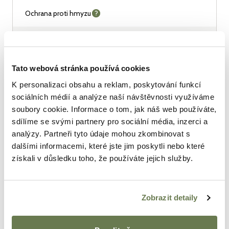
Ochrana proti hmyzu
Cenový základ
4 000 Kč
/
víkend
Tato webová stránka používá cookies
+
Montáž a demontáž: 1 200 Kč / stan
K personalizaci obsahu a reklam, poskytování funkcí
+
Doprava: 10 Kč/km (sklad Praha / Liberec)
sociálních médií a analýze naší návštěvnosti využíváme
Vybrat
soubory cookie. Informace o tom, jak náš web používáte,
sdílíme se svými partnery pro sociální média, inzerci a
analýzy. Partneři tyto údaje mohou zkombinovat s
dalšími informacemi, které jste jim poskytli nebo které
získali v důsledku toho, že používáte jejich služby.
Oblíbené
Zobrazit detaily