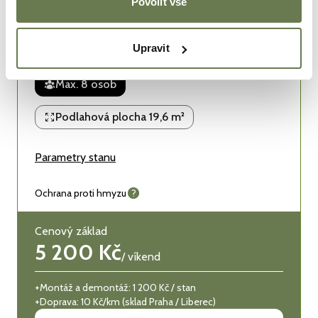
Povolit vše
Glampingový stan
Upravit
Canvas Sibley 500 ProTech
Max. 8 osob
Podlahová plocha 19,6 m²
Parametry stanu
Ochrana proti hmyzu
Cenový základ
5 200 Kč
/
víkend
+
Montáž a demontáž: 1 200 Kč / stan
+
Doprava: 10 Kč/km (sklad Praha / Liberec)