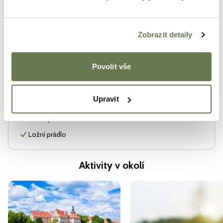
Stan
Glamping v Černické oboře
Kapacita 2 osoby
Zobrazit detaily
Povolit vše
Vybavení
Sauna
Upravit
Terasa
Ručníky
Ložní prádlo
Aktivity v okolí