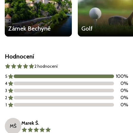
Zámek Bechyně
Golf
Hodnocení
2 hodnocení
100
%
5
0
%
4
0
%
3
0
%
2
0
%
1
Marek Š.
MŠ