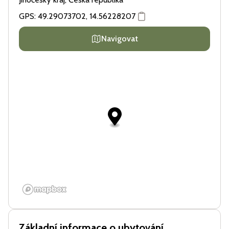
GPS:
49.29073702
,
14.56228207
Navigovat
Základní informace o ubytování