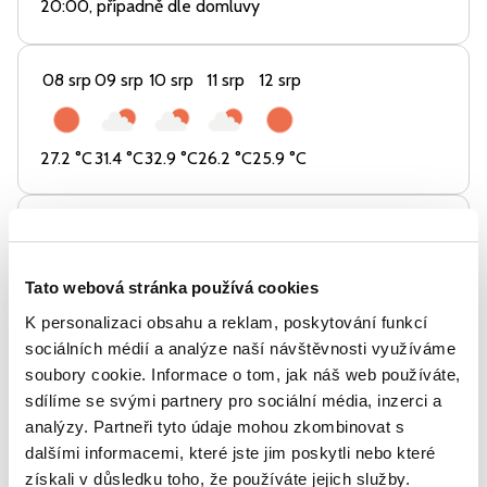
20:00, případně dle domluvy
08 srp
09 srp
10 srp
11 srp
12 srp
27.2
°C
31.4
°C
32.9
°C
26.2
°C
25.9
°C
O majiteli
Panství Bechyně
PB
Tato webová stránka používá cookies
K personalizaci obsahu a reklam, poskytování funkcí
Zapomeňte na televizní katastrofy, nechte se
sociálních médií a analýze naší návštěvnosti využíváme
obklopit pouze tichem, klidem a přírodou. Přesvědčte
soubory cookie. Informace o tom, jak náš web používáte,
se na vlastní kůži, že dokonalý odpočinek není jen
sdílíme se svými partnery pro sociální média, inzerci a
mýtus!
analýzy. Partneři tyto údaje mohou zkombinovat s
dalšími informacemi, které jste jim poskytli nebo které
Ostatní nabídky v resortu
získali v důsledku toho, že používáte jejich služby.