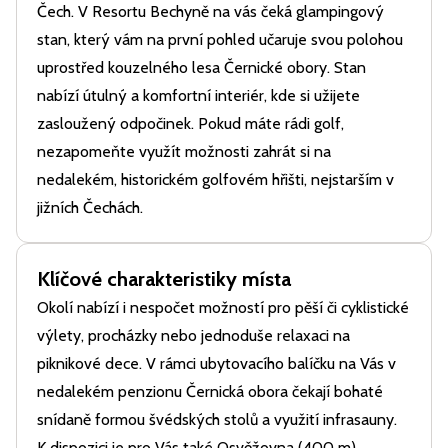
Čech. V Resortu Bechyně na vás čeká glampingový
stan, který vám na první pohled učaruje svou polohou
uprostřed kouzelného lesa Černické obory. Stan
nabízí útulný a komfortní interiér, kde si užijete
zasloužený odpočinek. Pokud máte rádi golf,
nezapomeňte využít možnosti zahrát si na
nedalekém, historickém golfovém hřišti, nejstarším v
jižních Čechách.
Klíčové charakteristiky místa
Okolí nabízí i nespočet možností pro pěší či cyklistické
výlety, procházky nebo jednoduše relaxaci na
piknikové dece. V rámci ubytovacího balíčku na Vás v
nedalekém penzionu Černická obora čekají bohaté
snídaně formou švédských stolů a využití infrasauny.
K dispozici je pro Vás také Osvěžovna (400 m)