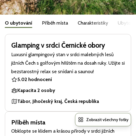
O ubytování
Příběh místa
Charakteristiky
Ubytová
Glamping v srdci Černické obory
Luxusní glampingový stan v srdci malebných lesů
jižních Čech s golfovým hřištěm na dosah ruky. Užijte si
bezstarostný relax se snídaní a saunou!
5.0
2 hodnocení
Kapacita 2 osoby
Tábor, Jihočeský kraj, Česká republika
Zobrazit všechny fotky
Příběh místa
Obklopte se klidem a krásou přírody v srdci jižních