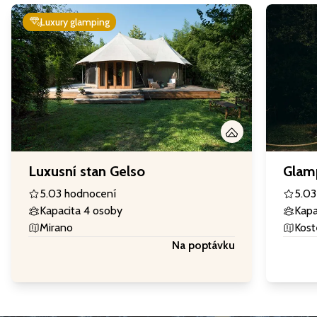
Luxury glamping
Luxusní stan Gelso
Glamp
5.0
3 hodnocení
5.0
3
Kapacita 4 osoby
Kapa
Mirano
Kost
Na poptávku