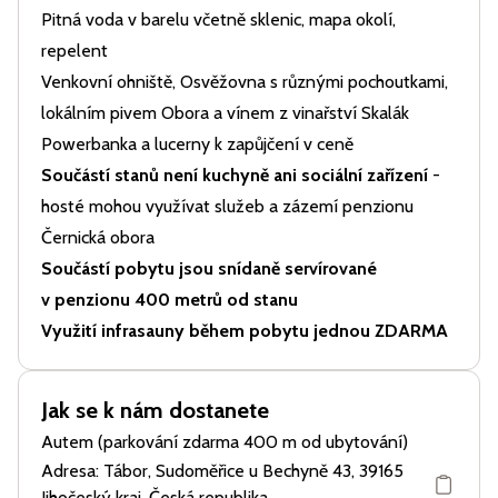
Pitná voda v barelu včetně sklenic, mapa okolí,
repelent
Venkovní ohniště, Osvěžovna s různými pochoutkami,
lokálním pivem Obora a vínem z vinařství Skalák
Powerbanka a lucerny k zapůjčení v ceně
Součástí stanů není kuchyně ani sociální zařízení
-
hosté mohou využívat služeb a zázemí penzionu
Černická obora
Součástí pobytu jsou snídaně servírované
v penzionu 400 metrů od stanu
Využití infrasauny během pobytu jednou ZDARMA
Jak se k nám dostanete
Autem (parkování zdarma 400 m od ubytování)
Adresa: Tábor, Sudoměřice u Bechyně 43, 39165
Jihočeský kraj, Česká republika