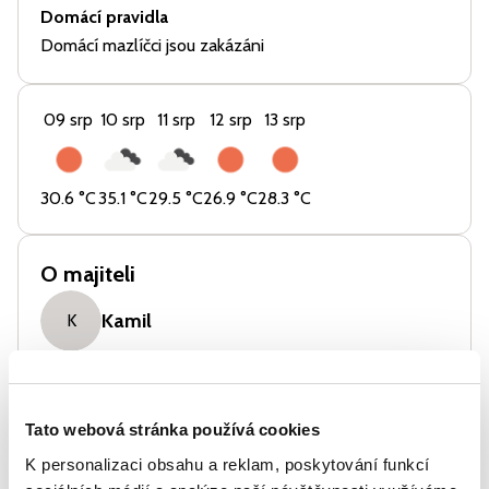
Domácí pravidla
Domácí mazlíčci jsou zakázáni
09 srp
10 srp
11 srp
12 srp
13 srp
30.6
°C
35.1
°C
29.5
°C
26.9
°C
28.3
°C
O majiteli
Kamil
K
Vybavení
Tato webová stránka používá cookies
Lednice
K personalizaci obsahu a reklam, poskytování funkcí
Sporák