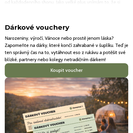
od každodenního shonu. Jako velké plus vnímám to, že si
zde člověk zvědomí, kolik elektřiny a vody vlastně každý
den spotřebuje
Dárkové vouchery
Narozeniny, výročí, Vánoce nebo prostě jenom láska?
Zapomeňte na dárky, které končí zahrabané v šuplíku. Teď je
ten správný čas na to, vytáhnout eso z rukávu a potěšit své
blízké, partnery nebo kolegy netradičním dárkem!
Koupit voucher