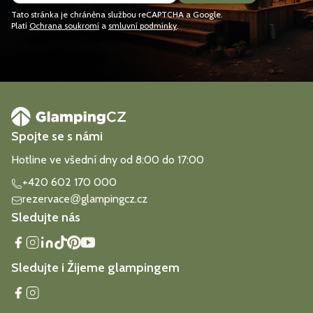
Tato stránka je chráněna službou reCAPTCHA a Google.
Platí
Ochrana soukromí
a
smluvní podmínky
.
Spojte se s námi
Hotline ve všední dny od 8:00 do 17:00
+420 602 170 000
rezervace
glampingcz.cz
@
Sledujte nás
Sledujte i Žijeme glampingem