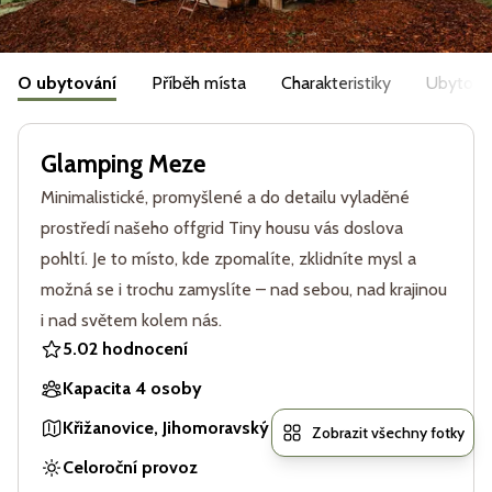
O ubytování
Příběh místa
Charakteristiky
Ubytová
Glamping Meze
Minimalistické, promyšlené a do detailu vyladěné
prostředí našeho offgrid Tiny housu vás doslova
pohltí. Je to místo, kde zpomalíte, zklidníte mysl a
možná se i trochu zamyslíte – nad sebou, nad krajinou
i nad světem kolem nás.
5.0
2 hodnocení
Kapacita 4 osoby
Křižanovice, Jihomoravský kraj, Česká republika
Zobrazit všechny fotky
Celoroční provoz