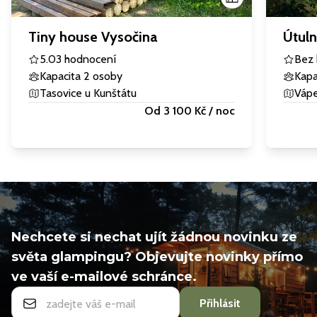
Tiny house Vysočina
Útul
5.0
3 hodnocení
Bez 
Kapacita 2 osoby
Kapa
Tasovice u Kunštátu
Váp
Od 3 100 Kč / noc
Nechcete si nechat ujít žádnou novinku ze
světa glampingu? Objevujte novinky přímo
ve vaší e-mailové schránce.
Přihlásit