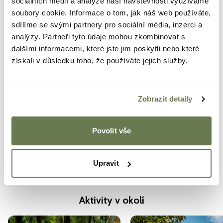
sociálních médií a analýze naší návštěvnosti využíváme
Sprcha s teplou vodou
soubory cookie. Informace o tom, jak náš web používáte,
sdílíme se svými partnery pro sociální média, inzerci a
Topení
analýzy. Partneři tyto údaje mohou zkombinovat s
Ohniště s posezením
dalšími informacemi, které jste jim poskytli nebo které
Kuchyňský kout s vybavením
získali v důsledku toho, že používáte jejich služby.
Venkovní posezení
Ručníky
Zobrazit detaily
Wi-Fi
Ložní prádlo
Povolit vše
Nádobí + příbory
Toaleta u ubytování
Upravit
Elektřina
Aktivity v okolí