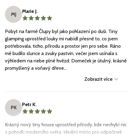
Marie J.
MJ
Pobyt na farmě Člupy byl jako pohlazení po duši. Tiny
glamping uprostřed louky mi nabídl přesně to, co jsem
potřebovala, ticho, přírodu a prostor jen pro sebe. Ráno
mě budilo slunce a zvuky pastvin, večer jsem usínala s
výhledem na nebe plné hvězd. Domeček je útulný, krásně
promyšlený a voňavý dřeve...
Zobrazit více
Petr K.
PK
Krásný nový tiny house uprostřed přírody, kde nechybí nic
z pohodlí moderního světa. Ideální místo pro odpočinek