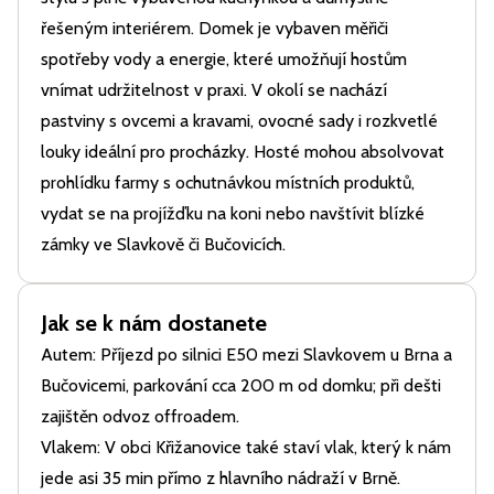
řešeným interiérem. Domek je vybaven měřiči
spotřeby vody a energie, které umožňují hostům
vnímat udržitelnost v praxi. V okolí se nachází
pastviny s ovcemi a kravami, ovocné sady i rozkvetlé
louky ideální pro procházky. Hosté mohou absolvovat
prohlídku farmy s ochutnávkou místních produktů,
vydat se na projížďku na koni nebo navštívit blízké
zámky ve Slavkově či Bučovicích.
Jak se k nám dostanete
Autem: Příjezd po silnici E50 mezi Slavkovem u Brna a
Bučovicemi, parkování cca 200 m od domku; při dešti
zajištěn odvoz offroadem.
Vlakem: V obci Křižanovice také staví vlak, který k nám
jede asi 35 min přímo z hlavního nádraží v Brně.