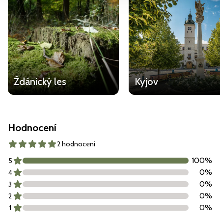
Ždánický les
Kyjov
Hodnocení
2 hodnocení
100
%
5
0
%
4
0
%
3
0
%
2
0
%
1