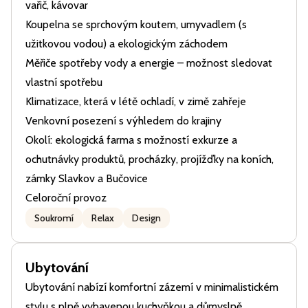
vařič, kávovar
Koupelna se sprchovým koutem, umyvadlem (s
užitkovou vodou) a ekologickým záchodem
Měřiče spotřeby vody a energie – možnost sledovat
vlastní spotřebu
Klimatizace, která v létě ochladí, v zimě zahřeje
Venkovní posezení s výhledem do krajiny
Okolí: ekologická farma s možností exkurze a
ochutnávky produktů, procházky, projížďky na koních,
zámky Slavkov a Bučovice
Celoroční provoz
Soukromí
Relax
Design
Ubytování
Ubytování nabízí komfortní zázemí v minimalistickém
stylu s plně vybavenou kuchyňkou a důmyslně