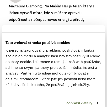
Majitelem Glampingu Na Malém Háji je Milan, který s
láskou vytvořil místo, kde si můžete opravdu
odpočinout a načerpat novou energii z přírody.
Vybavení
Terasa
Tato webová stránka používá cookies
K personalizaci obsahu a reklam, poskytování funkcí
sociálních médií a analýze naší návštěvnosti využíváme
Doplňkové služby
soubory cookie. Informace o tom, jak náš web používáte,
•
Snídaňový koš
sdílíme se svými partnery pro sociální média, inzerci a
analýzy. Partneři tyto údaje mohou zkombinovat s
•
Koš na gril +snídaňový
dalšími informacemi, které jste jim poskytli nebo které
•
Zmrzlinový box
získali v důsledku toho, že používáte jejich služby.
•
Poplatek za psa
Zobrazit detaily
Aktivity v okolí