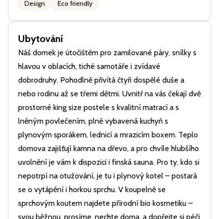
Design
Eco friendly
Ubytování
Náš domek je útočištěm pro zamilované páry, snílky s
hlavou v oblacích, tiché samotáře i zvídavé
dobrodruhy. Pohodlně přivítá čtyři dospělé duše a
nebo rodinu až se třemi dětmi. Uvnitř na vás čekají dvě
prostorné king size postele s kvalitní matrací a s
lněným povlečením, plně vybavená kuchyň s
plynovým sporákem, lednicí a mrazicím boxem. Teplo
domova zajišťují kamna na dřevo, a pro chvíle hlubšího
uvolnění je vám k dispozici i finská sauna. Pro ty, kdo si
nepotrpí na otužování, je tu i plynový kotel – postará
se o vytápění i horkou sprchu. V koupelně se
sprchovým koutem najdete přírodní bio kosmetiku –
svou běžnou, prosíme, nechte doma, a dopřejte si péči