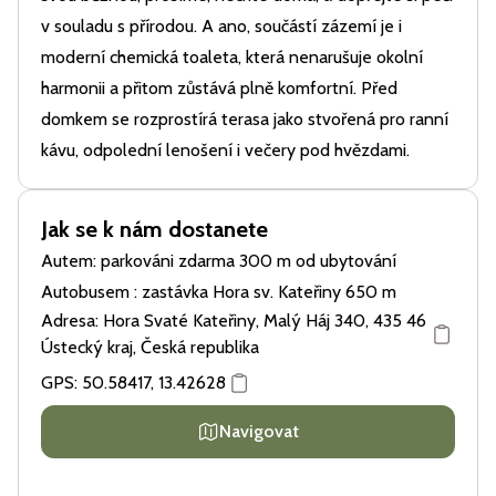
v souladu s přírodou. A ano, součástí zázemí je i
moderní chemická toaleta, která nenarušuje okolní
harmonii a přitom zůstává plně komfortní. Před
domkem se rozprostírá terasa jako stvořená pro ranní
kávu, odpolední lenošení i večery pod hvězdami.
Jak se k nám dostanete
Autem: parkováni zdarma 300 m od ubytování
Autobusem : zastávka Hora sv. Kateřiny 650 m
Adresa: Hora Svaté Kateřiny, Malý Háj 340, 435 46
Ústecký kraj, Česká republika
GPS:
50.58417
,
13.42628
Navigovat