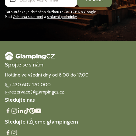
Tato stránka je chráněna službou reCAPTCHA a Google.
Platí
Ochrana soukromí
a
smluvní podmínky
.
Spojte se s námi
Hotline ve všední dny od 8:00 do 17:00
+420 602 170 000
rezervace
glampingcz.cz
@
Sledujte nás
Sledujte i Žijeme glampingem