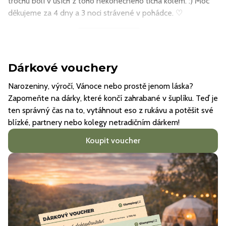
trochu bolí v uších z toho nekonečného ticha kolem. :) Moc
děkujeme za 4 dny a 3 noci strávené v pohádce. ♡
Načíst další
Dárkové vouchery
Narozeniny, výročí, Vánoce nebo prostě jenom láska?
Zapomeňte na dárky, které končí zahrabané v šuplíku. Teď je
ten správný čas na to, vytáhnout eso z rukávu a potěšit své
blízké, partnery nebo kolegy netradičním dárkem!
Koupit voucher