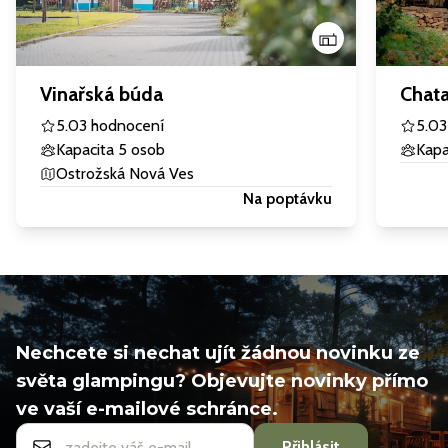
Vinařská búda
Chata
5.0
3 hodnocení
5.0
3
Kapacita 5 osob
Kapa
Ostrožská Nová Ves
Na poptávku
Nechcete si nechat ujít žádnou novinku ze
světa glampingu? Objevujte novinky přímo
ve vaší e-mailové schránce.
Přihlásit