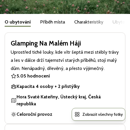
O ubytování
Příběh místa
Charakteristiky
Ubytová
Glamping Na Malém Háji
Uprostřed tiché louky, kde vítr šeptá mezi stébly trávy
a les v dálce drží tajemství starých příběhů, stojí malý
dům. Nenápadný, dřevěný, a přesto výjimečný.
5.0
5 hodnocení
Kapacita 4 osoby + 2 přistýlky
Hora Svaté Kateřiny, Ústecký kraj, Česká
republika
Celoroční provoz
Zobrazit všechny fotky