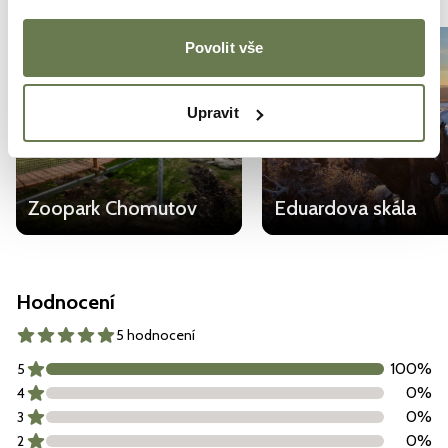
Povolit vše
Upravit
Zoopark Chomutov
Eduardova skála
Hodnocení
5 hodnocení
100
%
5
0
%
4
0
%
3
0
%
2