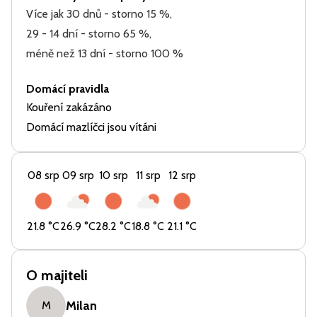
Více jak 30 dnů - storno 15 %,
29 - 14 dní - storno 65 %,
méně než 13 dní - storno 100 %
Domácí pravidla
Kouření zakázáno
Domácí mazlíčci jsou vítáni
08 srp
09 srp
10 srp
11 srp
12 srp
21.8
°C
26.9
°C
28.2
°C
18.8
°C
21.1
°C
O majiteli
Milan
M