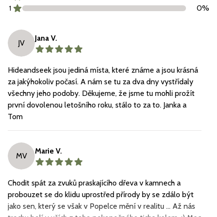
0
%
1
Jana V.
JV
Hideandseek jsou jediná místa, které známe a jsou krásná
za jakýhokoliv počasí. A nám se tu za dva dny vystřídaly
všechny jeho podoby. Děkujeme, že jsme tu mohli prožít
první dovolenou letošního roku, stálo to za to. Janka a
Tom
Marie V.
MV
Chodit spát za zvuků praskajícího dřeva v kamnech a
probouzet se do klidu uprostřed přírody by se zdálo být
jako sen, který se však v Popelce mění v realitu … Až nás