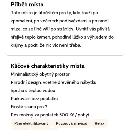
Příběh místa
Toto místo je útočištěm pro ty, kdo touží po
zpomalení, po večerech pod hvězdami a po ranní
mlze, co se líně válí po stráních. Uvnitř vás přivítá
hřejivé teplo kamen, pohodlné lůžko s výhledem do
krajiny a pocit, že nic víc není třeba.
Klíčové charakteristiky místa
Minimalistický obytný prostor
Přírodní design, včetně dřevěného nábytku
Sprcha s teplou vodou
Parkování bez poplatku
Finská sauna pro 2
Pes možný za poplatek 500 Kč / pobyt
Plně elektrifikovaný
Pozorování hvězd
Relax