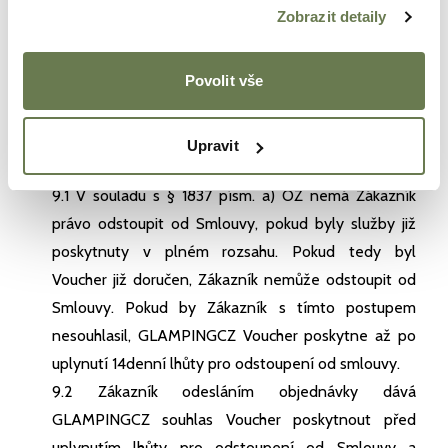
Zobrazit detaily
telefonicky, GLAMPINGCZ upozorňuje, že si náklady
na komunikaci hradí Zákazník sám. Tato komunikace
se z pohledu nákladů nijak neliší od běžné sazby
Povolit vše
Zákazníkova operátora nebo poskytovatele
internetového připojení.
Upravit
ODSTOUPENÍ OD SMLOUVY
9.1 V souladu s § 1837 písm. a) OZ nemá Zákazník
právo odstoupit od Smlouvy, pokud byly služby již
poskytnuty v plném rozsahu. Pokud tedy byl
Voucher již doručen, Zákazník nemůže odstoupit od
Smlouvy. Pokud by Zákazník s tímto postupem
nesouhlasil, GLAMPINGCZ Voucher poskytne až po
uplynutí 14denní lhůty pro odstoupení od smlouvy.
9.2 Zákazník odesláním objednávky dává
GLAMPINGCZ souhlas Voucher poskytnout před
uplynutím lhůty pro odstoupení od Smlouvy a