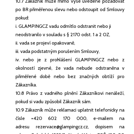
10.7 Zákazník může mimo výše uvedené požadovat
po BR přiměřenou slevu nebo odstoupit od Smlouvy
pokud:
i. GLAMPINGCZ vadu odmítlo odstranit nebo ji
neodstranilo v souladu s § 2170 odst. 1 a 2 OZ,
ii. vada se projeví opakovaně,
iii. vada podstatným porušením Smlouvy,
iv. nebo je z prohlášení GLAMPINGCZ nebo z
okolností zjevné, že vada nebude odstraněna v
přiměřené době nebo bez značných obtíží pro
Zákazníka.
10.8 Právo z vadného plnění Zákazníkovi nenáleží,
pokud si vadu způsobil Zákazník sám.
10.9 Zákazník může reklamaci uplatnit telefonicky na
čísle +420 602 170 000, e-mailem na
adresu
rezervace@glampingcz.cz
, dopisem na