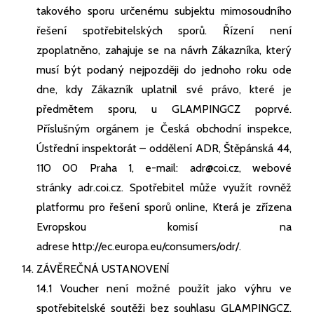
takového sporu určenému subjektu mimosoudního
řešení spotřebitelských sporů. Řízení není
zpoplatněno, zahajuje se na návrh Zákazníka, který
musí být podaný nejpozději do jednoho roku ode
dne, kdy Zákazník uplatnil své právo, které je
předmětem sporu, u GLAMPINGCZ poprvé.
Příslušným orgánem je Česká obchodní inspekce,
Ústřední inspektorát – oddělení ADR, Štěpánská 44,
110 00 Praha 1, e-mail:
adr@coi.cz
, webové
stránky
adr.coi.cz
. Spotřebitel může využít rovněž
platformu pro řešení sporů online, Která je zřízena
Evropskou komisí na
adrese
http://ec.europa.eu/consumers/odr/
.
ZÁVĚREČNÁ USTANOVENÍ
14.1 Voucher není možné použít jako výhru ve
spotřebitelské soutěži bez souhlasu GLAMPINGCZ.