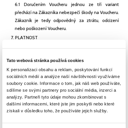
6.1 Doručením Voucheru jednou ze tří variant
přechází na Zákazníka nebezpečí škody na Voucheru.
Zákazník je tedy odpovědný za ztrátu, odcizení
nebo poškození Voucheru.
PLATNOST
7.1 Každý Voucher má omezenou platnost. Voucher
je potřeba uplatnit před uplynutím jeho platnosti,
Tato webová stránka používá cookies
která je uvedena na Voucheru. Pokud Držitel
Voucheru nestihne Voucher řádně a včas uplatnit do
K personalizaci obsahu a reklam, poskytování funkcí
sociálních médií a analýze naší návštěvnosti využíváme
doby jeho platnosti v souladu s těmito podmínkami,
soubory cookie. Informace o tom, jak náš web používáte,
Voucher propadá bez nároku na vrácení ceny
sdílíme se svými partnery pro sociální média, inzerci a
Voucheru.
analýzy. Partneři tyto údaje mohou zkombinovat s
FORMA KOMUNIKACE
dalšími informacemi, které jste jim poskytli nebo které
8.1 Zákazník souhlasí s tím, že při uzavírání Smlouvy
získali v důsledku toho, že používáte jejich služby.
bude komunikovat s GLAMPINGCZ na dálku. Pokud
Zákazník komunikuje s GLAMPINGCZ online nebo