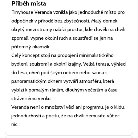
Příběh místa
Tinyhouse Veranda vznikla jako jednoduché místo pro
odpočinek v přírodě bez zbytečností. Malý domek
ukrytý mezi stromy nabízí prostor, kde člověk na chvíli
zpomalí, vypne okolní ruch a soustředí se jen na
přítomný okamžik.
Celý koncept stojí na propojení minimalistického
bydlení, soukromí a okolní krajiny. Velká terasa, výhled
do lesa, oheň pod širým nebem nebo sauna s
panoramatickým oknem vytváří atmosféru, která
vybízí k pomalým ránům, dlouhým večerům a času
strávenému venku.
Veranda není o množství věcí ani programu. Je o klidu,
jednoduchosti a pocitu, že na chvíli nemusíte vůbec
nic.