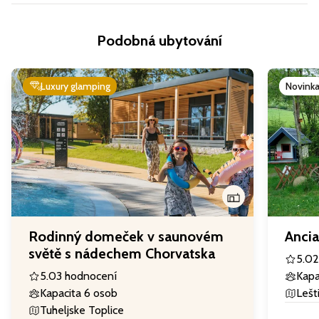
Podobná ubytování
Luxury glamping
Novink
Rodinný domeček v saunovém
Anci
světě s nádechem Chorvatska
5.0
2
5.0
3 hodnocení
Kapa
Kapacita 6 osob
Lešt
Tuheljske Toplice