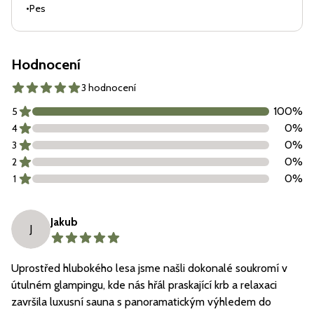
•
Pes
Hodnocení
3 hodnocení
100
%
5
0
%
4
0
%
3
0
%
2
0
%
1
Jakub
J
Uprostřed hlubokého lesa jsme našli dokonalé soukromí v
útulném glampingu, kde nás hřál praskající krb a relaxaci
završila luxusní sauna s panoramatickým výhledem do