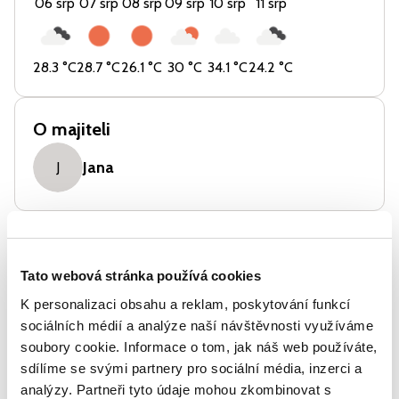
06 srp
07 srp
08 srp
09 srp
10 srp
11 srp
28.3
°C
28.7
°C
26.1
°C
30
°C
34.1
°C
24.2
°C
O majiteli
Jana
J
Vybavení
Sauna
Tato webová stránka používá cookies
Lednice
K personalizaci obsahu a reklam, poskytování funkcí
Sporák
sociálních médií a analýze naší návštěvnosti využíváme
soubory cookie. Informace o tom, jak náš web používáte,
Gril
sdílíme se svými partnery pro sociální média, inzerci a
Sprcha s teplou vodou
analýzy. Partneři tyto údaje mohou zkombinovat s