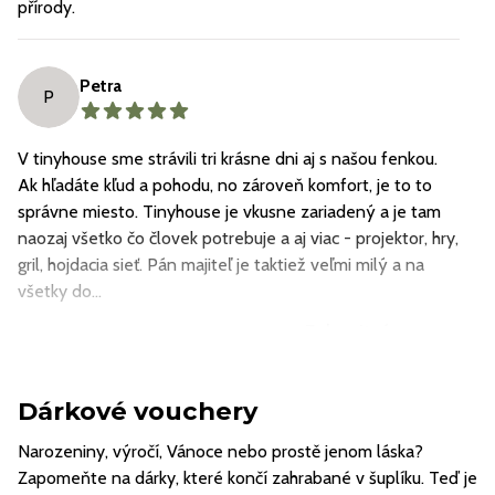
přírody.
Petra
P
V tinyhouse sme strávili tri krásne dni aj s našou fenkou.
Ak hľadáte kľud a pohodu, no zároveň komfort, je to to
správne miesto. Tinyhouse je vkusne zariadený a je tam
naozaj všetko čo človek potrebuje a aj viac - projektor, hry,
gril, hojdacia sieť. Pán majiteľ je taktiež veľmi milý a na
všetky do...
Zobrazit více
Načíst další
Dárkové vouchery
Narozeniny, výročí, Vánoce nebo prostě jenom láska?
Zapomeňte na dárky, které končí zahrabané v šuplíku. Teď je