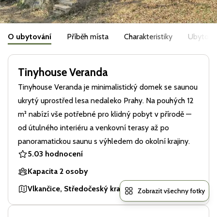
O ubytování
Příběh místa
Charakteristiky
Ubytová
Tinyhouse Veranda
Tinyhouse Veranda je minimalistický domek se saunou
ukrytý uprostřed lesa nedaleko Prahy. Na pouhých 12
m² nabízí vše potřebné pro klidný pobyt v přírodě —
od útulného interiéru a venkovní terasy až po
panoramatickou saunu s výhledem do okolní krajiny.
5.0
3 hodnocení
Kapacita 2 osoby
Vlkančice, Středočeský kraj, Česká republika
Zobrazit všechny fotky