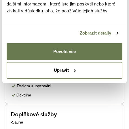
Topení
dalšími informacemi, které jste jim poskytli nebo které
získali v důsledku toho, že používáte jejich služby.
Kuchyňský kout s vybavením
Venkovní posezení
Terasa
Zobrazit detaily
Ručníky
Rychlovarná konvice
Povolit vše
Ložní prádlo
Nádobí + příbory
Upravit
Sociální zařízení
Toaleta u ubytování
Elektřina
Doplňkové služby
•
Sauna