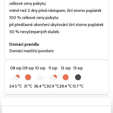
celkové ceny pobytu;
méně než 2 dny před nástupem, činí storno poplatek
100 % celkové ceny pobytu;
při předčasné ukončení ubytování činí storno poplatek
50 % nevyčerpaných služeb.
Domácí pravidla
Domácí mazlíčci povoleni
08 srp
09 srp
10 srp
11 srp
12 srp
13 srp
24.5
°C
31
°C
36.4
°C
30.9
°C
28.4
°C
13.7
°C
O majiteli