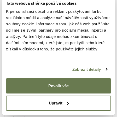
Michal, Maty a Markéta
MM
Tato webová stránka používá cookies
K personalizaci obsahu a reklam, poskytování funkcí
Začali jsme ve třech.
Michal, Maty a Markéta —
sociálních médií a analýze naší návštěvnosti využíváme
kamarádi, které spojuje láska k cestování, přírodě
soubory cookie. Informace o tom, jak náš web používáte,
a pohodě. Přišlo nám škoda, že právě jižní Morava,
sdílíme se svými partnery pro sociální média, inzerci a
která má tolik krásných míst, nabízí glampingů jen pár.
analýzy. Partneři tyto údaje mohou zkombinovat s
A tak jsme začali hledat ideální místo, navrhovat první
dalšími informacemi, které jste jim poskytli nebo které
maringotku a postupně skládat celý koncept projektu
získali v důsledku toho, že používáte jejich služby.
klidně. Od začátku k tomu přistupujeme jednoduše –
chceme tvořit místa, kam bychom sami rádi jeli
Zobrazit detaily
odpočívat. Proto u nás vždy najdete i malé věci, které
máme rádi my sami. Ať už je to kniha z oblíbené země,
dobrý nápoj nebo hra, kterou si rádi zahrajeme
Povolit vše
s přáteli.
Upravit
Vybavení