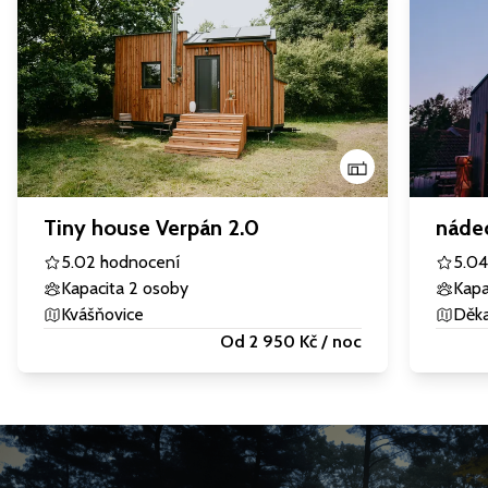
Tiny house Verpán 2.0
nádec
5.0
2 hodnocení
5.0
4
Kapacita 2 osoby
Kapa
Kvášňovice
Děka
Od 2 950 Kč / noc