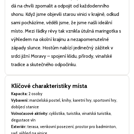
dá na chvíli zpomalit a odpojit od každodenního
shonu. Když jsme objevili starou vinici v krajině, odkud
sami pocházíme, věděli jsme, že jsme našli ideální
místo. Mezi řádky révy tak vznikla útulná maringotka s
výhledem na okolní krajinu a nezapomenutelné
západy slunce. Hostům nabízí jedinečný zážitek v
srdci jižní Moravy – spojení klidu, přírody, vinařské
tradice a skutečného odpočinku.
Klíčové charakteristiky místa
Kapacita:
2 osoby
Vybavení:
manželská postel, knihy, karetní hry, sportovní hry,
dobíjecí stanice
Volnočasové aktivity:
cyklistika, turistika, vinařská turistika,
degustace vín
Exteriér:
terasa, venkovní posezení, prostor pro badminton,
sad, výhled na vinice