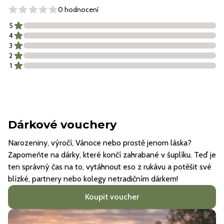
0 hodnocení
5
4
3
2
1
Dárkové vouchery
Narozeniny, výročí, Vánoce nebo prostě jenom láska?
Zapomeňte na dárky, které končí zahrabané v šuplíku. Teď je
ten správný čas na to, vytáhnout eso z rukávu a potěšit své
blízké, partnery nebo kolegy netradičním dárkem!
Koupit voucher